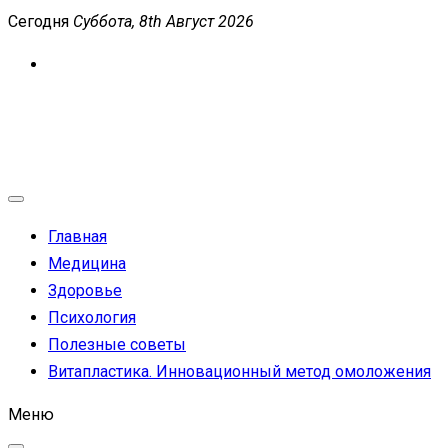
Перейти
Сегодня
Суббота, 8th Август 2026
к
содержимому
MEDICANEWS
Сайт о медицине и здоровье
Главная
Медицина
Здоровье
Психология
Полезные советы
Витапластика. Инновационный метод омоложения
Меню