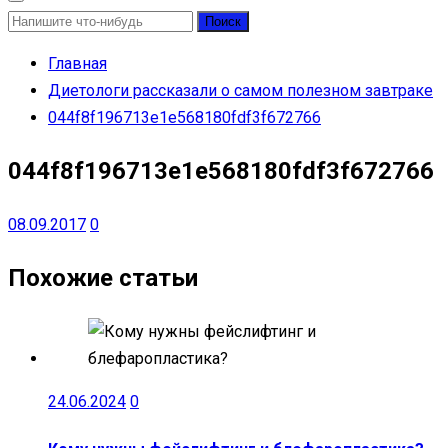
Найти:
Главная
Диетологи рассказали о самом полезном завтраке
044f8f196713e1e568180fdf3f672766
044f8f196713e1e568180fdf3f672766
08.09.2017
0
Похожие статьи
24.06.2024
0