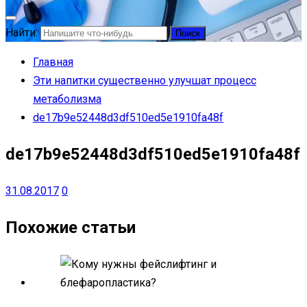
Найти:
Главная
Эти напитки существенно улучшат процесс
метаболизма
de17b9e52448d3df510ed5e1910fa48f
de17b9e52448d3df510ed5e1910fa48f
31.08.2017
0
Похожие статьи