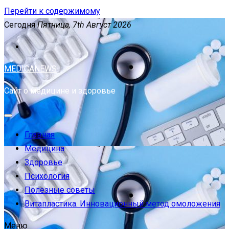
Перейти к содержимому
Сегодня
Пятница, 7th Август 2026
MEDICANEWS
Сайт о медицине и здоровье
Главная
Медицина
Здоровье
Психология
Полезные советы
Витапластика. Инновационный метод омоложения
Меню