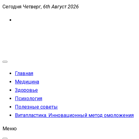
Перейти
Сегодня
Четверг, 6th Август 2026
к
содержимому
MEDICANEWS
Сайт о медицине и здоровье
Главная
Медицина
Здоровье
Психология
Полезные советы
Витапластика. Инновационный метод омоложения
Меню