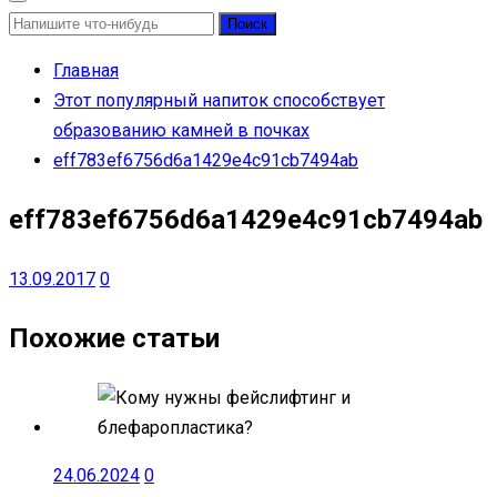
Найти:
Главная
Этот популярный напиток способствует
образованию камней в почках
eff783ef6756d6a1429e4c91cb7494ab
eff783ef6756d6a1429e4c91cb7494ab
13.09.2017
0
Похожие статьи
24.06.2024
0