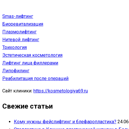
Smas-лифтинг
Биоревитализация
Плазмолифтинг
Нитевой лифтинг
Трихология
Эстетическая косметология
Лифтинг лица филлерами
Липофилинг
Реабилитация после операций
Сайт клиники:
https://kosmetologiya69.ru
Свежие статьи
Кому нужны фейслифтинг и блефаропластика?
24.06