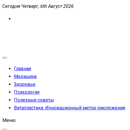
Перейти
Сегодня
Четверг, 6th Август 2026
к
содержимому
MEDICANEWS
Сайт о медицине и здоровье
Главная
Медицина
Здоровье
Психология
Полезные советы
Витапластика. Инновационный метод омоложения
Меню