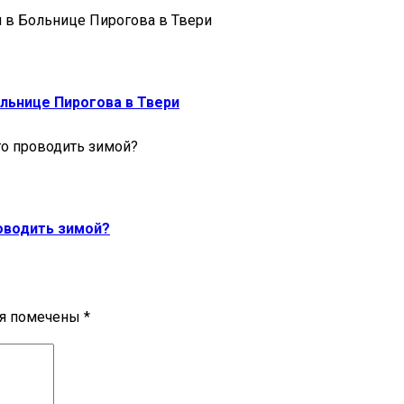
ольнице Пирогова в Твери
оводить зимой?
ля помечены
*