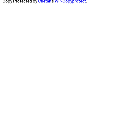
Copy Protected by
Chetan
's
WP-Copyprotect
.