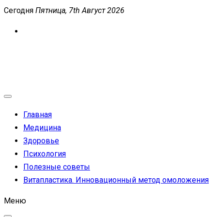
Перейти
Сегодня
Пятница, 7th Август 2026
к
содержимому
MEDICANEWS
Сайт о медицине и здоровье
Главная
Медицина
Здоровье
Психология
Полезные советы
Витапластика. Инновационный метод омоложения
Меню