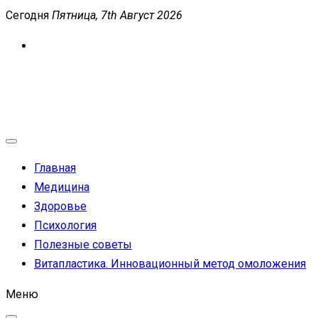
Перейти
Сегодня
Пятница, 7th Август 2026
к
содержимому
MEDICANEWS
Сайт о медицине и здоровье
Главная
Медицина
Здоровье
Психология
Полезные советы
Витапластика. Инновационный метод омоложения
Меню