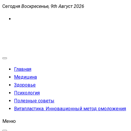
Перейти
Сегодня
Воскресенье, 9th Август 2026
к
содержимому
MEDICANEWS
Сайт о медицине и здоровье
Главная
Медицина
Здоровье
Психология
Полезные советы
Витапластика. Инновационный метод омоложения
Меню