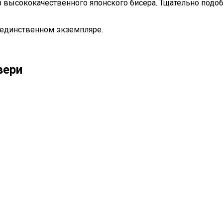
 высококачественного японского бисера. Тщательно подобр
 единственном экземпляре.
вери