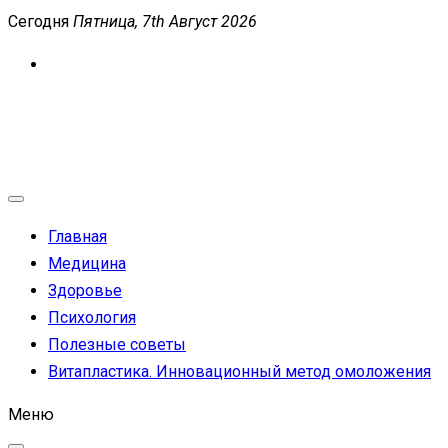
Перейти
Сегодня
Пятница, 7th Август 2026
к
содержимому
MEDICANEWS
Сайт о медицине и здоровье
Главная
Медицина
Здоровье
Психология
Полезные советы
Витапластика. Инновационный метод омоложения
Меню