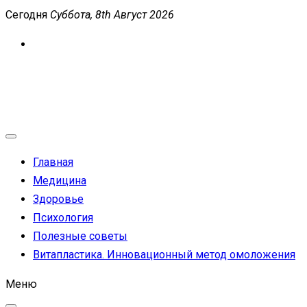
Перейти
Сегодня
Суббота, 8th Август 2026
к
содержимому
MEDICANEWS
Сайт о медицине и здоровье
Главная
Медицина
Здоровье
Психология
Полезные советы
Витапластика. Инновационный метод омоложения
Меню