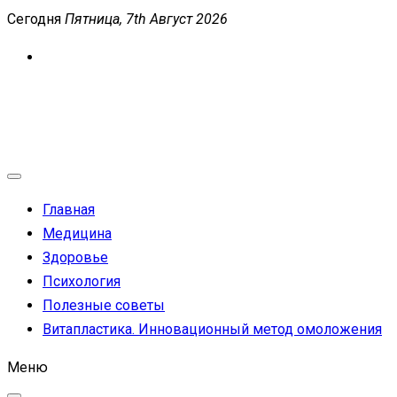
Перейти
Сегодня
Пятница, 7th Август 2026
к
содержимому
MEDICANEWS
Сайт о медицине и здоровье
Главная
Медицина
Здоровье
Психология
Полезные советы
Витапластика. Инновационный метод омоложения
Меню