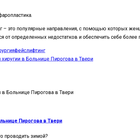
фаропластика.
нг – это популярные направления, с помощью которых же
я от определенных недостатков и обеспечить себе более
рургия
фейслифтинг
й хиругии в Больнице Пирогова в Твери
ольнице Пирогова в Твери