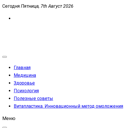
Перейти
Сегодня
Пятница, 7th Август 2026
к
содержимому
MEDICANEWS
Сайт о медицине и здоровье
Главная
Медицина
Здоровье
Психология
Полезные советы
Витапластика. Инновационный метод омоложения
Меню