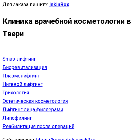
Для заказа пишите:
InkinBox
Клиника врачебной косметологии в
Твери
Smas-лифтинг
Биоревитализация
Плазмолифтинг
Нитевой лифтинг
Трихология
Эстетическая косметология
Лифтинг лица филлерами
Липофилинг
Реабилитация после операций
Сайт клиники:
https://kosmetologiya69.ru