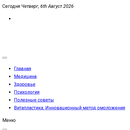
Перейти
Сегодня
Четверг, 6th Август 2026
к
содержимому
MEDICANEWS
Сайт о медицине и здоровье
Главная
Медицина
Здоровье
Психология
Полезные советы
Витапластика. Инновационный метод омоложения
Меню