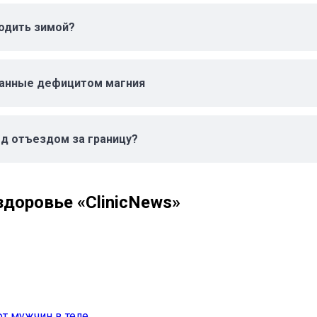
одить зимой?
ванные дефицитом магния
д отъездом за границу?
доровье «ClinicNews»
т мужчин в теле