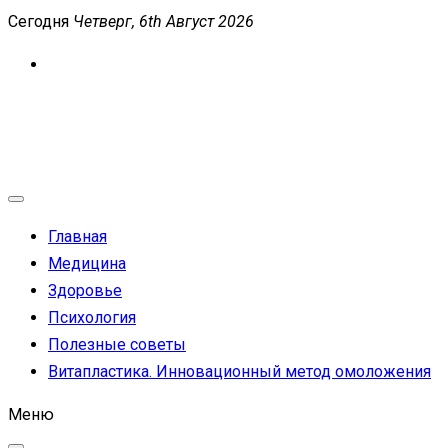
Перейти
Сегодня
Четверг, 6th Август 2026
к
содержимому
MEDICANEWS
Сайт о медицине и здоровье
Главная
Медицина
Здоровье
Психология
Полезные советы
Витапластика. Инновационный метод омоложения
Меню