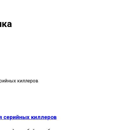
ика
ия серийных киллеров