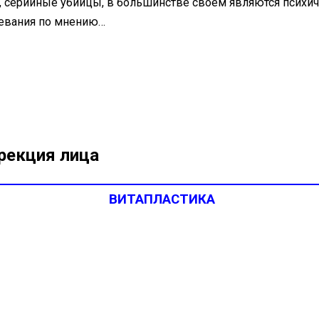
ы, серийные убийцы, в большинстве своем являются псих
левания по мнению…
рекция лица
ВИТАПЛАСТИКА