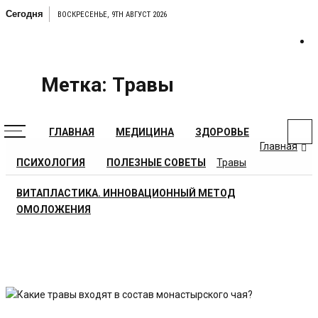
Перейти
Сегодня
ВОСКРЕСЕНЬЕ, 9TH АВГУСТ 2026
к
содержимому
MEDICANEWS
Сайт о медицине и здоровье
Метка:
Травы
ГЛАВНАЯ
МЕДИЦИНА
ЗДОРОВЬЕ
Главная
ПСИХОЛОГИЯ
ПОЛЕЗНЫЕ СОВЕТЫ
Травы
ВИТАПЛАСТИКА. ИННОВАЦИОННЫЙ МЕТОД
ОМОЛОЖЕНИЯ