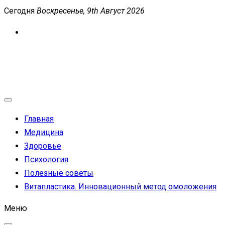
Перейти
Сегодня
Воскресенье, 9th Август 2026
к
содержимому
MEDICANEWS
Сайт о медицине и здоровье
Главная
Медицина
Здоровье
Психология
Полезные советы
Витапластика. Инновационный метод омоложения
Меню