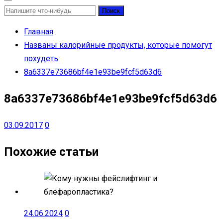
Найти:
Главная
Названы калорийные продукты, которые помогут
похудеть
8a6337e73686bf4e1e93be9fcf5d63d6
8a6337e73686bf4e1e93be9fcf5d63d6
03.09.2017
0
Похожие статьи
24.06.2024
0