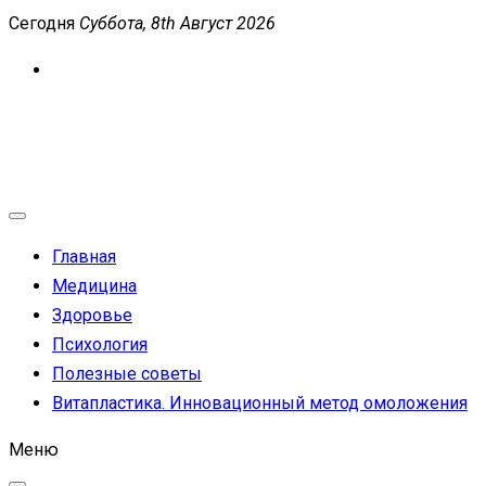
Перейти
Сегодня
Суббота, 8th Август 2026
к
содержимому
MEDICANEWS
Сайт о медицине и здоровье
Главная
Медицина
Здоровье
Психология
Полезные советы
Витапластика. Инновационный метод омоложения
Меню