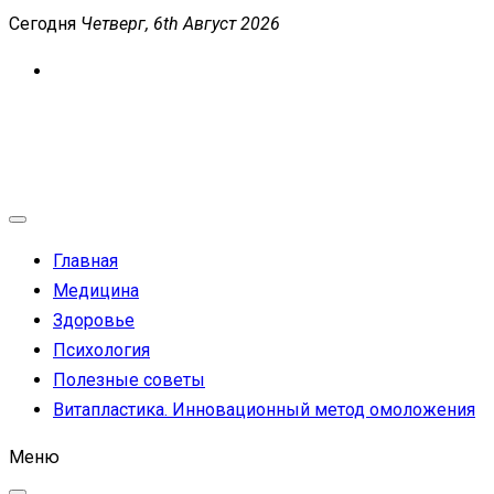
Перейти
Сегодня
Четверг, 6th Август 2026
к
содержимому
MEDICANEWS
Сайт о медицине и здоровье
Главная
Медицина
Здоровье
Психология
Полезные советы
Витапластика. Инновационный метод омоложения
Меню