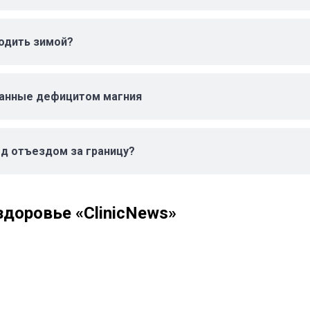
одить зимой?
ванные дефицитом магния
д отъездом за границу?
доровье «ClinicNews»