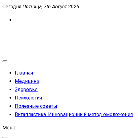
Перейти
Сегодня
Пятница, 7th Август 2026
к
содержимому
MEDICANEWS
Сайт о медицине и здоровье
Главная
Медицина
Здоровье
Психология
Полезные советы
Витапластика. Инновационный метод омоложения
Меню