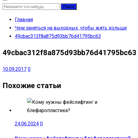
Найти:
Главная
Чем заняться на выходных, чтобы жить дольше
49cbac312f8a875d93bb76d41795bc63
49cbac312f8a875d93bb76d41795bc63
10.09.2017
0
Похожие статьи
24.06.2024
0