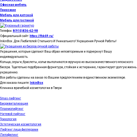
Офисная мебель
Прихожие
Мебель для детской
Мебель для гостиной
Телефон:
8(910)836-62-98
Официальный сайт:
https://fhk69.ru/
InkinBox. Для Любителей Стильного И Уникального! Украшения Ручной Работы!
Украшения, которые сделают Ваш образ неповторимым и подчеркнут Вашу
индивидуальность.
Кольца, серьги, браслеты, колье выполняются вручную из высококачественного японского
бисера. Тщательно подобранная фурнитура, стойкая к истиранию, гарантирует долгую жизнь
украшению.
Все работы сделаны на заказ по Вашим предпочтениям в единственном экземпляре.
Для заказа пишите:
InkinBox
Клиника врачебной косметологии в Твери
Smas-лифтинг
Биоревитализация
Плазмолифтинг
Нитевой лифтинг
Трихология
Эстетическая косметология
Лифтинг лица филлерами
Липофилинг