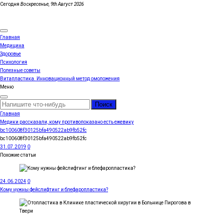
Перейти
Сегодня
Воскресенье, 9th Август 2026
к
MEDICANEWS
содержимому
Сайт о медицине и здоровье
Главная
Медицина
Здоровье
Психология
Полезные советы
Витапластика. Инновационный метод омоложения
Меню
Найти:
Главная
Медики рассказали, кому противопоказано есть ежевику
bc100608f30125bfa490522ab9fb52fc
bc100608f30125bfa490522ab9fb52fc
31.07.2019
0
Похожие статьи
24.06.2024
0
Кому нужны фейслифтинг и блефаропластика?