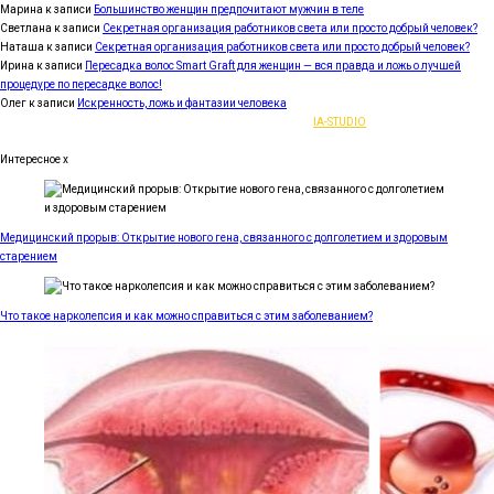
Марина
к записи
Большинство женщин предпочитают мужчин в теле
Светлана
к записи
Секретная организация работников света или просто добрый человек?
Наташа
к записи
Секретная организация работников света или просто добрый человек?
Ирина
к записи
Пересадка волос Smart Graft для женщин — вся правда и ложь о лучшей
процедуре по пересадке волос!
Олег
к записи
Искренность, ложь и фантазии человека
2021-2023 | Все права защищены |
IA-STUDIO
Интересное
x
Медицинский прорыв: Открытие нового гена, связанного с долголетием и здоровым
старением
Что такое нарколепсия и как можно справиться с этим заболеванием?