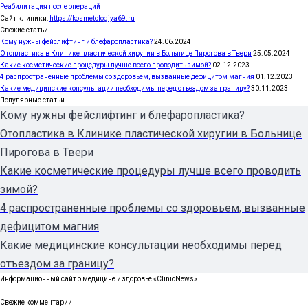
Реабилитация после операций
Сайт клиники:
https://kosmetologiya69.ru
Свежие статьи
Кому нужны фейслифтинг и блефаропластика?
24.06.2024
Отопластика в Клинике пластической хиругии в Больнице Пирогова в Твери
25.05.2024
Какие косметические процедуры лучше всего проводить зимой?
02.12.2023
4 распространенные проблемы со здоровьем, вызванные дефицитом магния
01.12.2023
Какие медицинские консультации необходимы перед отъездом за границу?
30.11.2023
Популярные статьи
Кому нужны фейслифтинг и блефаропластика?
Отопластика в Клинике пластической хиругии в Больнице
Пирогова в Твери
Какие косметические процедуры лучше всего проводить
зимой?
4 распространенные проблемы со здоровьем, вызванные
дефицитом магния
Какие медицинские консультации необходимы перед
отъездом за границу?
Информационный сайт о медицине и здоровье «ClinicNews»
Свежие комментарии