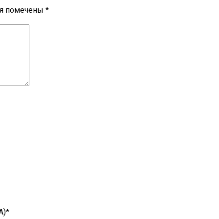
ля помечены
*
A)
*