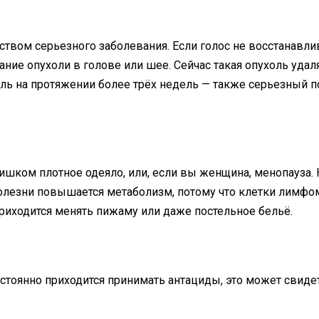
твом серьезного заболевания. Если голос не восстанавлив
ние опухоли в голове или шее. Сейчас такая опухоль удал
ель на протяжении более трёх недель — также серьезный п
 слишком плотное одеяло, или, если вы женщина, менопауз
олезни повышается метаболизм, потому что клетки лимфом
риходится менять пижаму или даже постельное бельё.
стоянно приходится принимать антациды, это может свидет