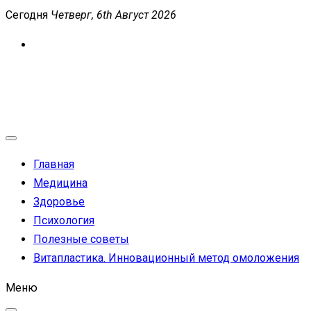
Перейти
Сегодня
Четверг, 6th Август 2026
к
содержимому
MEDICANEWS
Сайт о медицине и здоровье
Главная
Медицина
Здоровье
Психология
Полезные советы
Витапластика. Инновационный метод омоложения
Меню