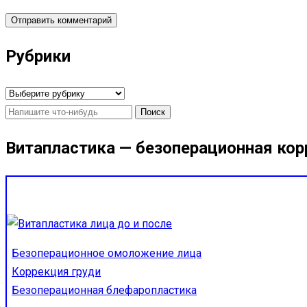
Рубрики
Рубрики
Найти:
Витапластика — безоперационная кор
Безоперационное омоложение лица
Коррекция груди
Безоперационная блефаропластика