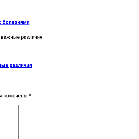
с болезнями
ные различия
ля помечены
*