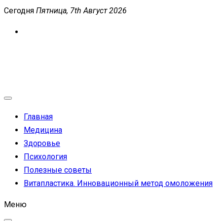
Перейти
Сегодня
Пятница, 7th Август 2026
к
содержимому
MEDICANEWS
Сайт о медицине и здоровье
Главная
Медицина
Здоровье
Психология
Полезные советы
Витапластика. Инновационный метод омоложения
Меню