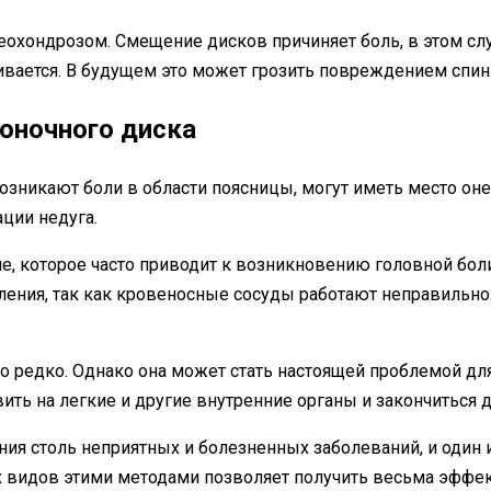
охондрозом. Смещение дисков причиняет боль, в этом слу
чивается. В будущем это может грозить повреждением спи
оночного диска
озникают боли в области поясницы, могут иметь место оне
ации недуга.
ие, которое часто приводит к возникновению головной бо
ния, так как кровеносные сосуды работают неправильно. 
о редко. Однако она может стать настоящей проблемой для
ить на легкие и другие внутренние органы и закончиться
ия столь неприятных и болезненных заболеваний, и один и
их видов этими методами позволяет получить весьма эффе