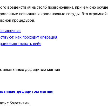
о воздействия на столб позвоночника, причем оно осущест
ованные позвонки и кровеносные сосуды. Это огромнейш
пасной процедурой.
озвоночник
ствуют, как проходит операция
правильно толкать себя
ызванные дефицитом магния