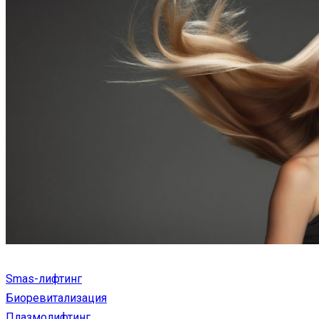
Smas-лифтинг
Биоревитализация
Плазмолифтинг