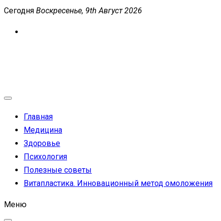
Перейти
Сегодня
Воскресенье, 9th Август 2026
к
содержимому
MEDICANEWS
Сайт о медицине и здоровье
Главная
Медицина
Здоровье
Психология
Полезные советы
Витапластика. Инновационный метод омоложения
Меню