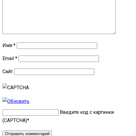
Имя
*
Email
*
Сайт
Введите код с картинки
(CAPTCHA)
*