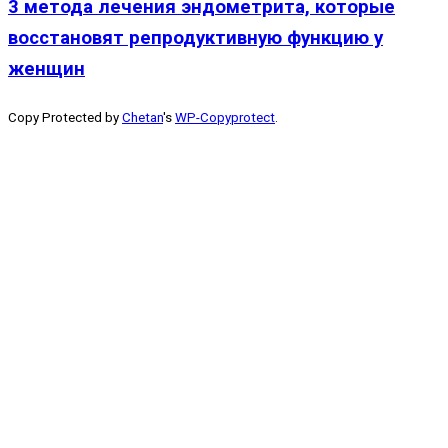
3 метода лечения эндометрита, которые
восстановят репродуктивную функцию у
женщин
Copy Protected by
Chetan
's
WP-Copyprotect
.