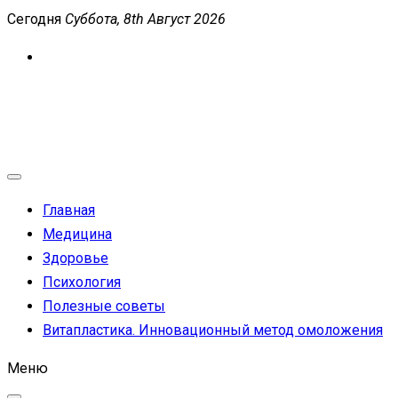
Перейти
Сегодня
Суббота, 8th Август 2026
к
содержимому
MEDICANEWS
Сайт о медицине и здоровье
Главная
Медицина
Здоровье
Психология
Полезные советы
Витапластика. Инновационный метод омоложения
Меню