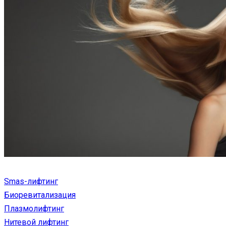
Smas-лифтинг
Биоревитализация
Плазмолифтинг
Нитевой лифтинг