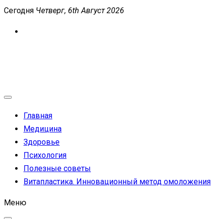
Перейти
Сегодня
Четверг, 6th Август 2026
к
содержимому
MEDICANEWS
Сайт о медицине и здоровье
Главная
Медицина
Здоровье
Психология
Полезные советы
Витапластика. Инновационный метод омоложения
Меню