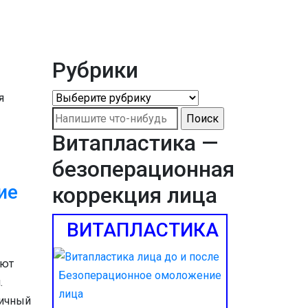
Рубрики
Рубрики
Найти:
Витапластика —
безоперационная
ие
коррекция лица
ВИТАПЛАСТИКА
ают
Безоперационное омоложение
.
лица
гичный