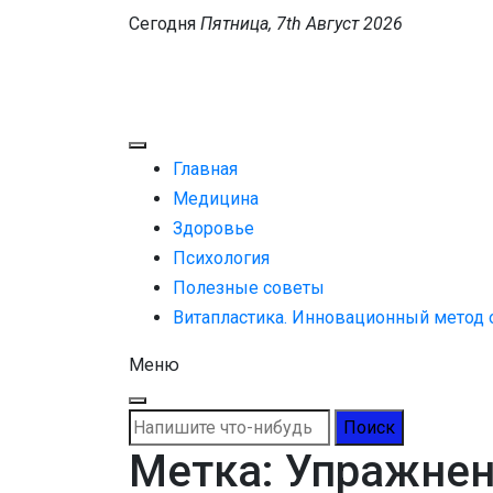
Перейти
Сегодня
Пятница, 7th Август 2026
к
MEDICANEWS
содержимому
Сайт о медицине и здоровье
Главная
Медицина
Здоровье
Психология
Полезные советы
Витапластика. Инновационный метод
Меню
Найти:
Метка:
Упражне