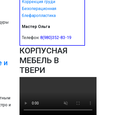
Коррекция груди
Безоперационная
блефаропластика
Мастер Ольга
Телефон:
8(980)352-83-19
КОРПУСНАЯ
МЕБЕЛЬ В
е и
ТВЕРИ
ытным
тро и