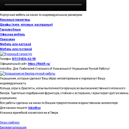
Корпусная мебель на заказ по индивидуальным размерам:
Кухонные гарнитуры
Шкафы (купе, угловые, распашные)
Гардеробные
Офисная мебель
Прихожие
Мебель для детской
Мебель для гостиной
Телефон:
8(910)836-62-98
Официальный сайт:
https://fhk69.ru/
InkinBox. Для Любителей Стильного И Уникального! Украшения Ручной Работы!
Украшения, которые сделают Ваш образ неповторимым и подчеркнут Вашу
индивидуальность.
Кольца, серьги, браслеты, колье выполняются вручную из высококачественного японского
бисера. Тщательно подобранная фурнитура, стойкая к истиранию, гарантирует долгую жизнь
украшению.
Все работы сделаны на заказ по Вашим предпочтениям в единственном экземпляре.
Для заказа пишите:
InkinBox
Клиника врачебной косметологии в Твери
Smas-лифтинг
Биоревитализация