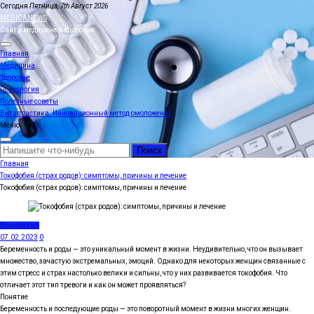
Перейти
Сегодня
Пятница, 7th Август 2026
к
MEDICANEWS
содержимому
Сайт о медицине и здоровье
Главная
Медицина
Здоровье
Психология
Полезные советы
Витапластика. Инновационный метод омоложения
Меню
Найти:
Главная
Токофобия (страх родов): симптомы, причины и лечение
Токофобия (страх родов): симптомы, причины и лечение
Психология
07.02.2023
0
Беременность и роды — это уникальный момент в жизни. Неудивительно, что он вызывает
множество, зачастую экстремальных, эмоций. Однако для некоторых женщин связанные с
этим стресс и страх настолько велики и сильны, что у них развивается токофобия. Что
отличает этот тип тревоги и как он может проявляться?
Понятие
Беременность и последующие роды — это поворотный момент в жизни многих женщин.