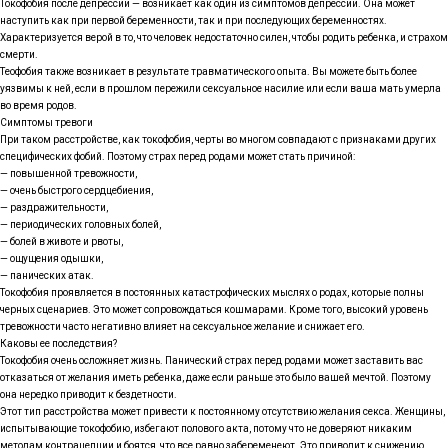
Токофобия после депрессии — возникает как один из симптомов депрессии. Она может
наступить как при первой беременности, так и при последующих беременностях.
Характеризуется верой в то, что человек недостаточно силен, чтобы родить ребенка, и страхом
смерти.
Теофобия также возникает в результате травматического опыта. Вы можете быть более
уязвимы к ней, если в прошлом пережили сексуальное насилие или если ваша мать умерла
во время родов.
Симптомы тревоги
При таком расстройстве, как токофобия, черты во многом совпадают с признаками других
специфических фобий. Поэтому страх перед родами может стать причиной:
— повышенной тревожности,
— очень быстрого сердцебиения,
— раздражительности,
— периодических головных болей,
— болей в животе и рвоты,
— ощущения одышки,
— панических атак.
Токофобия проявляется в постоянных катастрофических мыслях о родах, которые полны
черных сценариев. Это может сопровождаться кошмарами. Кроме того, высокий уровень
тревожности часто негативно влияет на сексуальное желание и снижает его.
Каковы ее последствия?
Токофобия очень осложняет жизнь. Панический страх перед родами может заставить вас
отказаться от желания иметь ребенка, даже если раньше это было вашей мечтой. Поэтому
она нередко приводит к бездетности.
Этот тип расстройства может привести к постоянному отсутствию желания секса. Женщины,
испытывающие токофобию, избегают полового акта, потому что не доверяют никаким
методам контрацепции и боятся, что все равно забеременеют. Это приводит к снижению