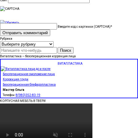
Сайт
Введите код с картинки (CAPTCHA)
*
Рубрики
Рубрики
Найти:
Витапластика — безоперационная коррекция лица
ВИТАПЛАСТИКА
Безоперационное омоложение лица
Коррекция груди
Безоперационная блефаропластика
Мастер Ольга
Телефон:
8(980)352-83-19
КОРПУСНАЯ МЕБЕЛЬ В ТВЕРИ