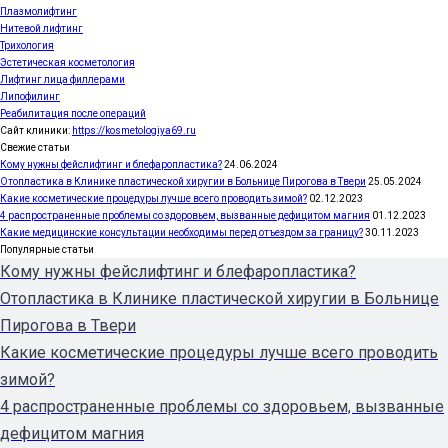
Плазмолифтинг
Нитевой лифтинг
Трихология
Эстетическая косметология
Лифтинг лица филлерами
Липофилинг
Реабилитация после операций
Сайт клиники:
https://kosmetologiya69.ru
Свежие статьи
Кому нужны фейслифтинг и блефаропластика?
24.06.2024
Отопластика в Клинике пластической хиругии в Больнице Пирогова в Твери
25.05.2024
Какие косметические процедуры лучше всего проводить зимой?
02.12.2023
4 распространенные проблемы со здоровьем, вызванные дефицитом магния
01.12.2023
Какие медицинские консультации необходимы перед отъездом за границу?
30.11.2023
Популярные статьи
Кому нужны фейслифтинг и блефаропластика?
Отопластика в Клинике пластической хиругии в Больнице
Пирогова в Твери
Какие косметические процедуры лучше всего проводить
зимой?
4 распространенные проблемы со здоровьем, вызванные
дефицитом магния