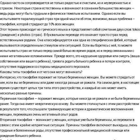
Однако часто он сопровождается не только радостью и счастьем, но и неуверенностью и
страхом. Некоторые страхи естественны и возникают в сознании большинства женщин —
ведь роды могут быть трудным и физически тяжелым испытанием. Однако если вы
испытываете парализующий страх при одной мысли об этом, возможно, ваша проблема –
токофобия, которой страдают до 10% всех женщин.
Этот термин происходит из греческого языка и представляет собой сочетание двух слов: tokos
(рождение) и phobos (страх). В буквальном переводе это означает просто страх перед
естественными родами. Она классифицируется как одна из специфических фобий, которые
вызываются определенным стимулом или ситуацией. Если вы боретесь с ней, то можете
испытывать страх не только перед самой болью во время родов, но и перед связанными с
ними негативными осложнениями. Прежде всего, это нарушение здоровья или смерть (ваша
собственная или вашего ребенка), тревога родить больного ребенка и потери контроля,
отсутствия поддержки со стороны медицинского персонала.
Каковы типы токофобии и от чего они могут возникать?
Интересно, что токофобия поражает не только беременных женщин. Вы можете страдать от
нее, если вы не беременны или даже никогда раньше не рожали. На самом деле, в настоящее
время существует целых три типа этого расстройства, и каждый из них может иметь
несколько разные причины.
Первичная токсофобия — поражает женщин, которые никогда не рожали и не были беременны
ранее. Тогда она имеет невротическую основу. Вы можете столкнуться с этим расстройством
в результате того, что слышали травмирующие истории и драматические воспоминания
женщин, переживших очень негативный опыт родов.
Вторичная токофобия — возникает у женщин, которые уже были беременны, но пережили в
связи с этим крайне неприятные ситуации. Причины токофобии включают выкидыш, очень
трудные и болезненные роды, отсутствие профессиональной медицинской помощи или
рождение больного ребенка.