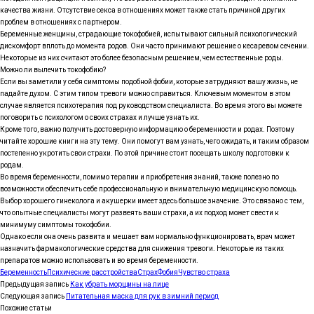
качества жизни. Отсутствие секса в отношениях может также стать причиной других
проблем в отношениях с партнером.
Беременные женщины, страдающие токофобией, испытывают сильный психологический
дискомфорт вплоть до момента родов. Они часто принимают решение о кесаревом сечении.
Некоторые из них считают это более безопасным решением, чем естественные роды.
Можно ли вылечить токофобию?
Если вы заметили у себя симптомы подобной фобии, которые затрудняют вашу жизнь, не
падайте духом. С этим типом тревоги можно справиться. Ключевым моментом в этом
случае является психотерапия под руководством специалиста. Во время этого вы можете
поговорить с психологом о своих страхах и лучше узнать их.
Кроме того, важно получить достоверную информацию о беременности и родах. Поэтому
читайте хорошие книги на эту тему. Они помогут вам узнать, чего ожидать, и таким образом
постепенно укротить свои страхи. По этой причине стоит посещать школу подготовки к
родам.
Во время беременности, помимо терапии и приобретения знаний, также полезно по
возможности обеспечить себе профессиональную и внимательную медицинскую помощь.
Выбор хорошего гинеколога и акушерки имеет здесь большое значение. Это связано с тем,
что опытные специалисты могут развеять ваши страхи, а их подход может свести к
минимуму симптомы токофобии.
Однако если она очень развита и мешает вам нормально функционировать, врач может
назначить фармакологические средства для снижения тревоги. Некоторые из таких
препаратов можно использовать и во время беременности.
Беременность
Психические расстройства
Страх
Фобия
Чувство страха
Предыдущая запись
Как убрать морщины на лице
Следующая запись
Питательная маска для рук в зимний период
Похожие статьи