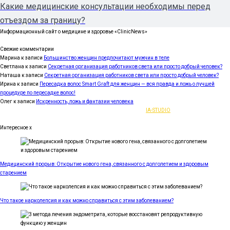
Какие медицинские консультации необходимы перед
отъездом за границу?
Информационный сайт о медицине и здоровье «ClinicNews»
Свежие комментарии
Марина
к записи
Большинство женщин предпочитают мужчин в теле
Светлана
к записи
Секретная организация работников света или просто добрый человек?
Наташа
к записи
Секретная организация работников света или просто добрый человек?
Ирина
к записи
Пересадка волос Smart Graft для женщин — вся правда и ложь о лучшей
процедуре по пересадке волос!
Олег
к записи
Искренность, ложь и фантазии человека
2021-2023 | Все права защищены |
IA-STUDIO
Интересное
x
Медицинский прорыв: Открытие нового гена, связанного с долголетием и здоровым
старением
Что такое нарколепсия и как можно справиться с этим заболеванием?